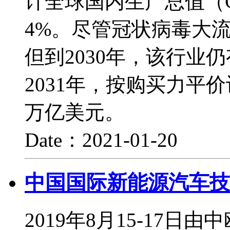
计全球国内生产总值（
4%。尽管冠状病毒大
但到2030年，该行业
2031年，按购买力平价计
万亿美元。
Date：2021-01-20
中国国际新能源汽车技
2019年8月15-17