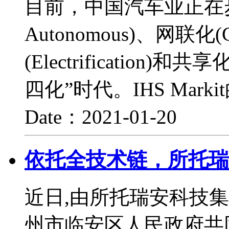
目前，中国汽车业正在步
Autonomous)、网联化(
(Electrification)和共
四化”时代。IHS Mark
Date：2021-01-20
依托全技术链，所托瑞
近日,由所托瑞安科技集
州市临安区人民政府共