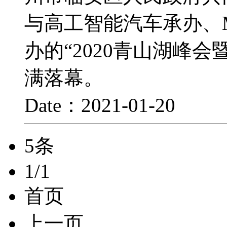
与高工智能汽车承办、Mob
办的“2020青山湖峰
满落幕。
Date：2021-01-20
5
条
1/1
首页
上一页