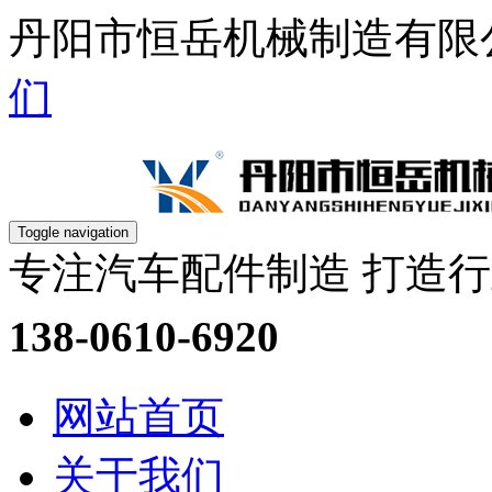
丹阳市恒岳机械制造有限
们
Toggle navigation
专注汽车配件制造
打造行
138-0610-6920
网站首页
关于我们