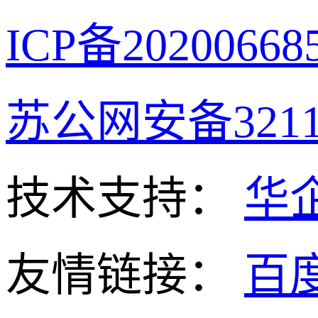
ICP备20200668
苏公网安备32118
技术支持：
华
友情链接：
百