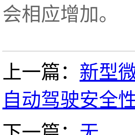
会相应增加。
上一篇：
新型
自动驾驶安全
下一篇：
无