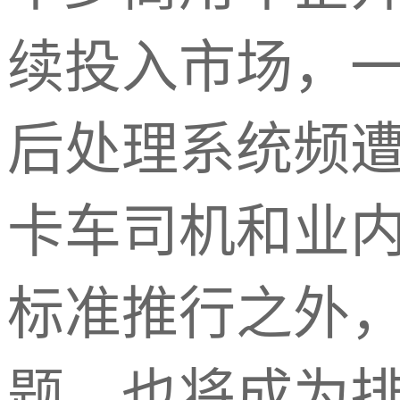
续投入市场，
后处理系统频
卡车司机和业
标准推行之外
题，也将成为排