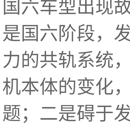
国六车型出现
是国六阶段，发
力的共轨系统
机本体的变化
题；二是碍于