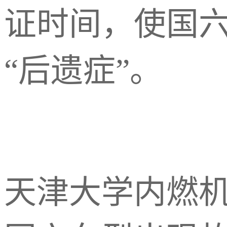
证时间，使国
“后遗症”。
天津大学内燃