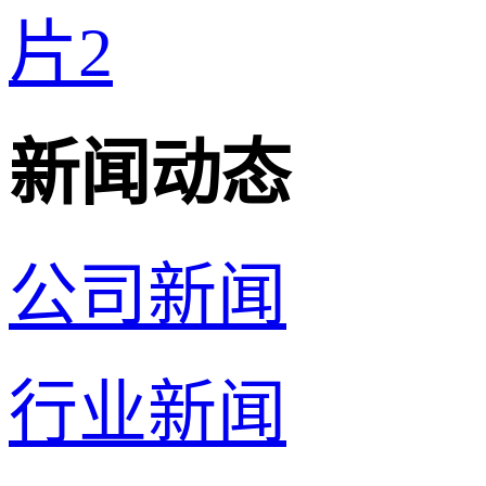
新闻动态
公司新闻
行业新闻