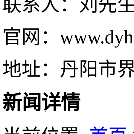
联系人：刘先
官网：www.dyhyj
地址：丹阳市
新闻详情