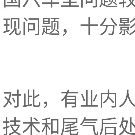
现问题，十分
对此，有业内
技术和尾气后