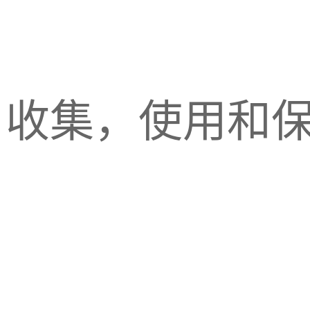
收集，使用和