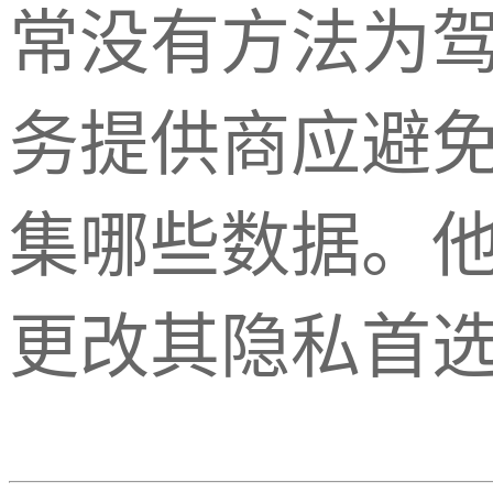
常没有方法为
务提供商应避
集哪些数据。
更改其隐私首