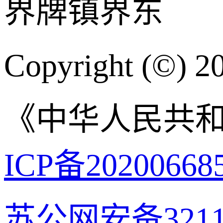
界牌镇界东
Copyright 
《中华人民共
ICP备20200668
苏公网安备32118