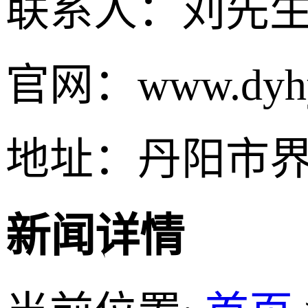
联系人：刘先
官网：www.dyhyj
地址：丹阳市
新闻详情