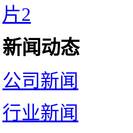
新闻动态
公司新闻
行业新闻