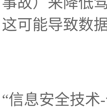
事故）来降低
这可能导致数
“信息安全技术