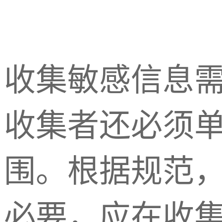
收集敏感信息
收集者还必须
围。根据规范
必要，应在收