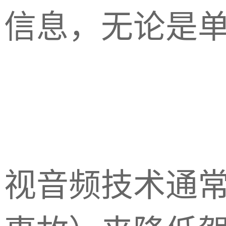
信息，无论是
视音频技术通