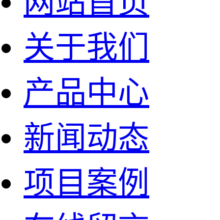
网站首页
关于我们
产品中心
新闻动态
项目案例