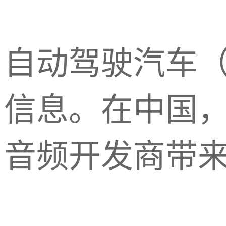
自动驾驶汽车（
信息。在中国
音频开发商带